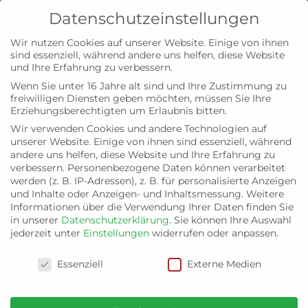
Datenschutzeinstellungen
Wir nutzen Cookies auf unserer Website. Einige von ihnen
sind essenziell, während andere uns helfen, diese Website
und Ihre Erfahrung zu verbessern.
Wenn Sie unter 16 Jahre alt sind und Ihre Zustimmung zu
freiwilligen Diensten geben möchten, müssen Sie Ihre
Impressum
Erziehungsberechtigten um Erlaubnis bitten.
Wir verwenden Cookies und andere Technologien auf
unserer Website. Einige von ihnen sind essenziell, während
andere uns helfen, diese Website und Ihre Erfahrung zu
verbessern.
Personenbezogene Daten können verarbeitet
werden (z. B. IP-Adressen), z. B. für personalisierte Anzeigen
Bündnis C – Christen für Deutschland –
und Inhalte oder Anzeigen- und Inhaltsmessung.
Weitere
Landesverband Niedersachsen
Informationen über die Verwendung Ihrer Daten finden Sie
in unserer
Datenschutzerklärung
.
Sie können Ihre Auswahl
Landesgeschäftsstelle Niedersachsen
jederzeit unter
Einstellungen
widerrufen oder anpassen.
Masurenweg 20
Datenschutzeinstellungen
38518 Gifhorn
Essenziell
Externe Medien
Landesvorstand Niedersachsen
Der Landesvorstand wurde am 18.04.2022